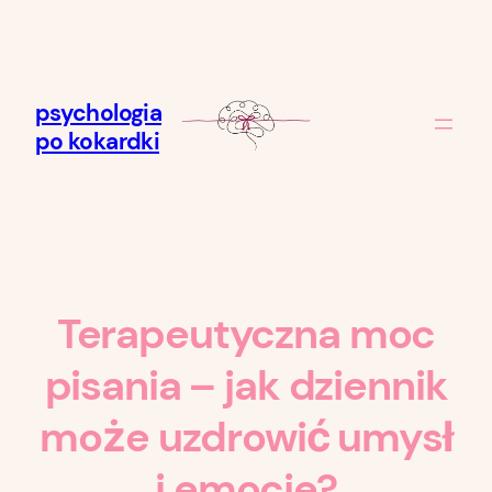
Skip
to
content
psychologia
po kokardki
Terapeutyczna moc
pisania – jak dziennik
może uzdrowić umysł
i emocje?