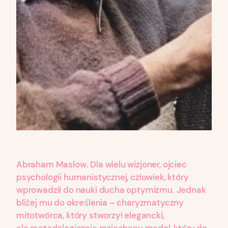
Abraham Maslow. Dla wielu wizjoner, ojciec
psychologii humanistycznej, człowiek, który
wprowadził do nauki ducha optymizmu. Jednak
bliżej mu do określenia – charyzmatyczny
mitotwórca, który stworzył elegancki,
ale metodologicznie rozjechany model, który do