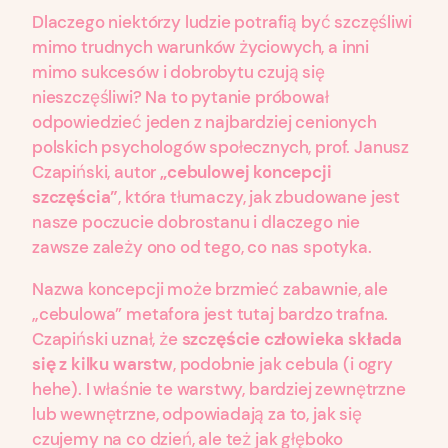
Dlaczego niektórzy ludzie potrafią być szczęśliwi
mimo trudnych warunków życiowych, a inni
mimo sukcesów i dobrobytu czują się
nieszczęśliwi? Na to pytanie próbował
odpowiedzieć jeden z najbardziej cenionych
polskich psychologów społecznych, prof. Janusz
Czapiński, autor
„cebulowej koncepcji
szczęścia”
, która tłumaczy, jak zbudowane jest
nasze poczucie dobrostanu i dlaczego nie
zawsze zależy ono od tego, co nas spotyka.
Nazwa koncepcji może brzmieć zabawnie, ale
„cebulowa” metafora jest tutaj bardzo trafna.
Czapiński uznał, że
szczęście człowieka składa
się z kilku warstw
, podobnie jak cebula (i ogry
hehe). I właśnie te warstwy, bardziej zewnętrzne
lub wewnętrzne, odpowiadają za to, jak się
czujemy na co dzień, ale też jak głęboko